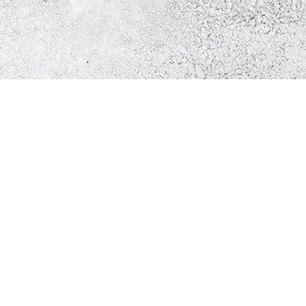
CONTACTOS
CARNAXIDE
Av. do Forte 8 Fracção D,
2790-072 Carnaxide
Ligue para reservas:
214 100 007
E-mail:
info@ha-restaurante.com